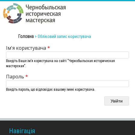
Перейти
до
основного
вмісту
Головна
Ч
>
Обліковий запис користувача
Ім'я користувача
*
е
Введіть Ваше ім’я користувача на сайті "Чернобыльская историческая
р
мастерская".
н
Пароль
*
о
Введіть пароль, що відповідає вашому імені користувача.
б
ы
л
Навігація