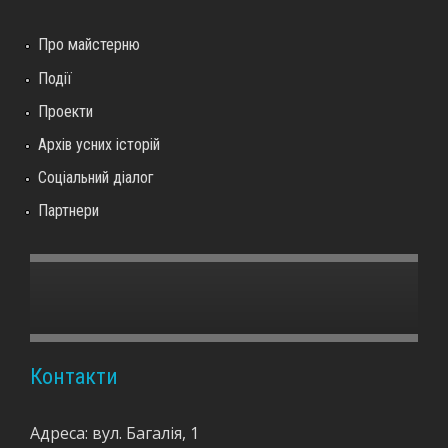
ь
Про майстерню
с
Події
к
Проекти
а
Архів усних історій
Соціальний діалог
я
Партнери
и
с
т
о
Контакти
р
и
Адреса: вул. Багалія, 1