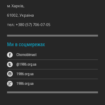
м. Харків,
ч
61002, Україна
е
тел.:
+380 (57) 706-07-05
с
к
Ми в соцмережах
а
Chornoblmast
я
@1986.org.ua
м
1986.org.ua
а
1986.org.ua
с
т
е